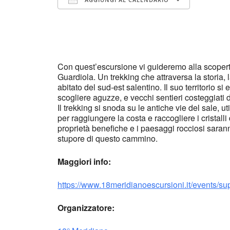
Download ICS
Google Calendar
iCalendar
Office 365
Outlook Live
Con quest’escursione vi guideremo alla scoperta 
Guardiola. Un trekking che attraversa la storia, 
abitato del sud-est salentino. Il suo territorio si
scogliere aguzze, e vecchi sentieri costeggiati 
Il trekking si snoda su le antiche vie del sale, ut
per raggiungere la costa e raccogliere i cristall
proprietà benefiche e i paesaggi rocciosi saran
stupore di questo cammino.
Maggiori info:
https://www.18meridianoescursioni.it/events/su
Organizzatore: