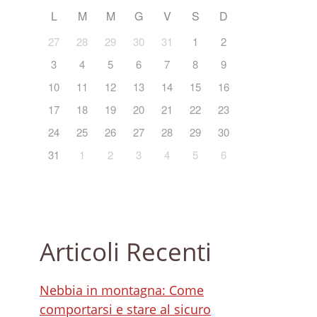
L
M
M
G
V
S
D
27
28
29
30
31
1
2
3
4
5
6
7
8
9
10
11
12
13
14
15
16
17
18
19
20
21
22
23
24
25
26
27
28
29
30
31
1
2
3
4
5
6
Articoli Recenti
Nebbia in montagna: Come
comportarsi e stare al sicuro