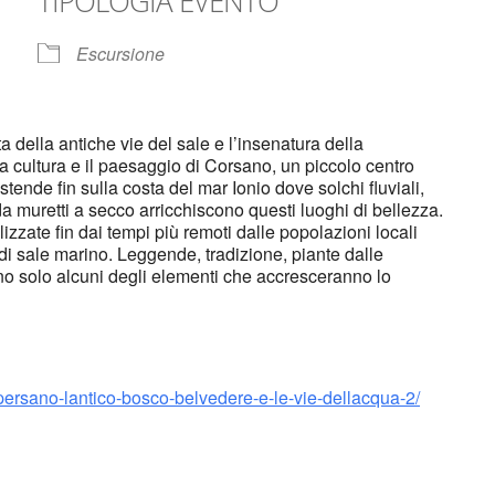
TIPOLOGIA EVENTO
Escursione
della antiche vie del sale e l’insenatura della
la cultura e il paesaggio di Corsano, un piccolo centro
 estende fin sulla costa del mar Ionio dove solchi fluviali,
da muretti a secco arricchiscono questi luoghi di bellezza.
ilizzate fin dai tempi più remoti dalle popolazioni locali
i di sale marino. Leggende, tradizione, piante dalle
no solo alcuni degli elementi che accresceranno lo
persano-lantico-bosco-belvedere-e-le-vie-dellacqua-2/