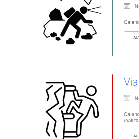
N
Calend
AL
Via
N
Calenda
realizz
AL