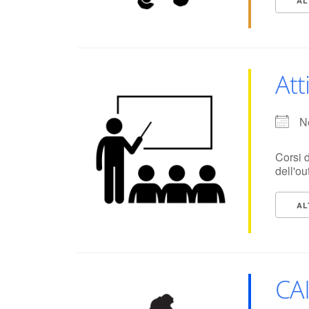
AL
Att
N
Corsi d
dell'ou
AL
CA