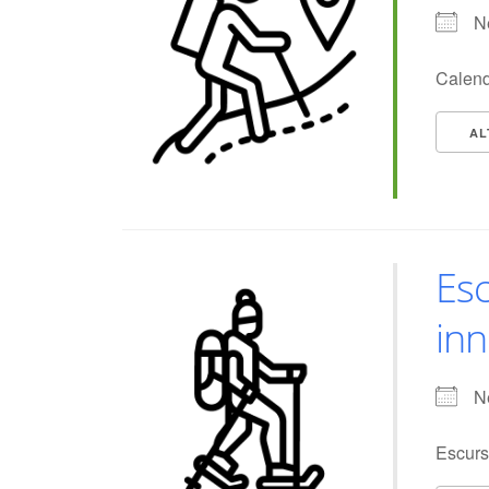
N
Calend
AL
Esc
inn
N
Escurs