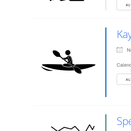
AL
Ka
N
Calend
AL
Spe