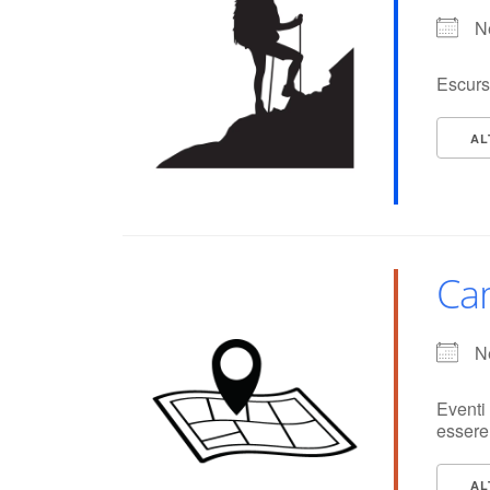
N
Escurs
AL
Ca
N
Eventi 
essere
AL