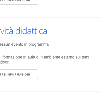
TRE INFORMAZIONI
ività didattica
essun evento in programma
i formazione in aula o in ambiente esterno sui temi
tdoor.
TRE INFORMAZIONI
I