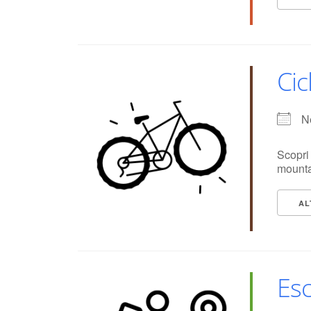
Ci
N
Scopri
mounta
AL
Es