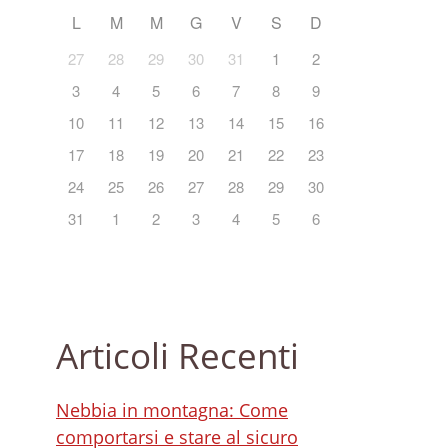
L
M
M
G
V
S
D
27
28
29
30
31
1
2
3
4
5
6
7
8
9
10
11
12
13
14
15
16
17
18
19
20
21
22
23
24
25
26
27
28
29
30
31
1
2
3
4
5
6
Articoli Recenti
Nebbia in montagna: Come
comportarsi e stare al sicuro