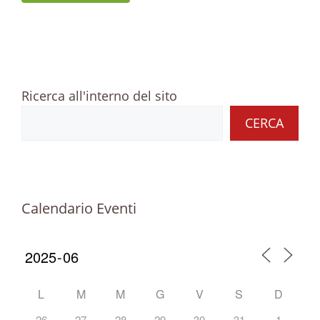
Ricerca all'interno del sito
CERCA
Calendario Eventi
L
M
M
G
V
S
D
26
27
28
29
30
31
1