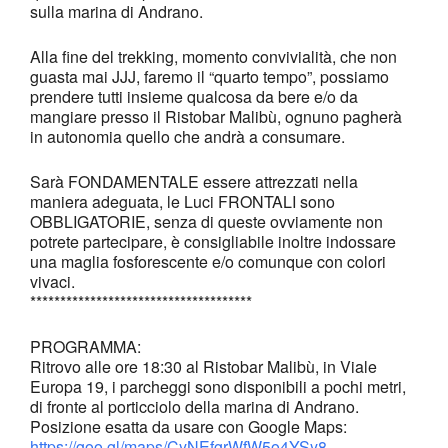
sulla marina di Andrano.
Alla fine del trekking, momento convivialità, che non
guasta mai JJJ, faremo il “quarto tempo”, possiamo
prendere tutti insieme qualcosa da bere e/o da
mangiare presso il Ristobar Malibù, ognuno pagherà
in autonomia quello che andrà a consumare.
Sarà FONDAMENTALE essere attrezzati nella
maniera adeguata, le Luci FRONTALI sono
OBBLIGATORIE, senza di queste ovviamente non
potrete partecipare, è consigliabile inoltre indossare
una maglia fosforescente e/o comunque con colori
vivaci.
*************************************
PROGRAMMA:
Ritrovo alle ore 18:30 al Ristobar Malibù, in Viale
Europa 19, i parcheggi sono disponibili a pochi metri,
di fronte al porticciolo della marina di Andrano.
Posizione esatta da usare con Google Maps:
https://goo.gl/maps/CyNEfgrWfW5o4YSy8