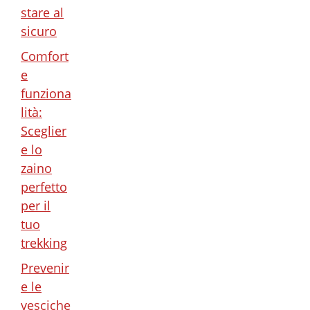
stare al
sicuro
Comfort
e
funziona
lità:
Sceglier
e lo
zaino
perfetto
per il
tuo
trekking
Prevenir
e le
vesciche