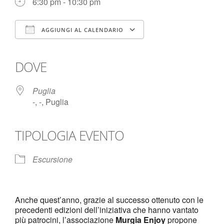
6:30 pm - 10:30 pm
AGGIUNGI AL CALENDARIO
Download ICS
Google Calendar
iCalendar
Office 365
Outlook Live
DOVE
Puglia
-, -, Puglia
TIPOLOGIA EVENTO
Escursione
Anche quest’anno, grazie al successo ottenuto con le
precedenti edizioni dell’iniziativa che hanno vantato
più patrocini, l’associazione
Murgia Enjoy
propone