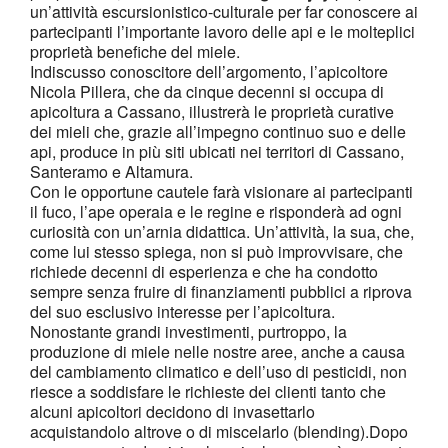
un’attività escursionistico-culturale per far conoscere ai
partecipanti l’importante lavoro delle api e le molteplici
proprietà benefiche del miele.
Indiscusso conoscitore dell’argomento, l’apicoltore
Nicola Pillera, che da cinque decenni si occupa di
apicoltura a Cassano, illustrerà le proprietà curative
dei mieli che, grazie all’impegno continuo suo e delle
api, produce in più siti ubicati nei territori di Cassano,
Santeramo e Altamura.
Con le opportune cautele farà visionare ai partecipanti
il fuco, l’ape operaia e le regine e risponderà ad ogni
curiosità con un’arnia didattica. Un’attività, la sua, che,
come lui stesso spiega, non si può improvvisare, che
richiede decenni di esperienza e che ha condotto
sempre senza fruire di finanziamenti pubblici a riprova
del suo esclusivo interesse per l’apicoltura.
Nonostante grandi investimenti, purtroppo, la
produzione di miele nelle nostre aree, anche a causa
del cambiamento climatico e dell’uso di pesticidi, non
riesce a soddisfare le richieste dei clienti tanto che
alcuni apicoltori decidono di invasettarlo
acquistandolo altrove o di miscelarlo (blending).Dopo