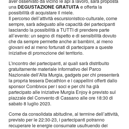
aver osservato da vicino le api a lavoro, sarà proposta
una
DEGUSTAZIONE GRATUITA
e offerta la
possibilità di acquistare il miele.
Il percorso dell’attività escursionistico-culturale, come
sempre, sarà adeguato alle capacità dei partecipanti
lasciando la possibilità a TUTTI di prendere parte
all’evento: un segno di rispetto e di sensibilità dovuto
che da sempre permette anche ai bambini, ai meno
giovani ed ai meno fortunati di partecipare a queste
iniziative di promozione del territorio.
L’incontro dei partecipanti, ai quali sarà distribuito
gratuitamente materiale informativo del Parco
Nazionale dell’Alta Murgia, gadgets per chi presenterà
la propria tessera Decathlon e i cappellini offerti dallo
sponsor Combivox per i soci e per chi ha già
partecipato alle iniziative Murgia Enjoy è previsto sul
piazzale del Convento di Cassano alle ore 18:30 di
sabato 8 luglio 2023.
Come da consolidata abitudine, al termine dell’attività,
previsto per le 22:30-23, i partecipanti potranno
recuperare le energie consumate usufruendo dei